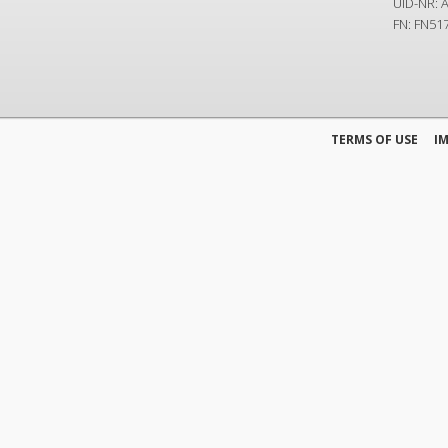
UID-NR: 
FN: FN51
TERMS OF USE
I