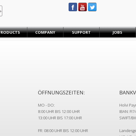
STEINBAUER® Engineering
PRODUCTS
COMPANY
SUPPORT
JOBS
ÖFFNUNGSZEITEN:
BANKV
MO - DO:
Holvi Pa
8:00 UHR BIS 12:00 UHR
IBAN: FI7
13:00 UHR BIS 17:00 UHR
SWIFT/BI
FR: 08:00 UHR BIS 12:00 UHR
Landesge