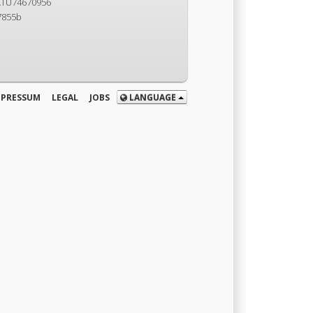
ATU74670956
7855b
MPRESSUM
LEGAL
JOBS
LANGUAGE