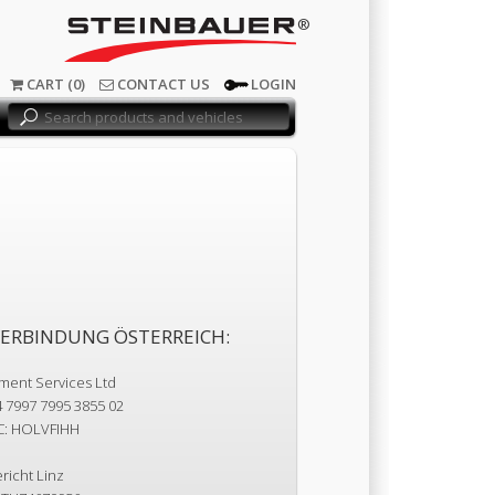
®
CART (0)
CONTACT US
LOGIN
ERBINDUNG ÖSTERREICH:
yment Services Ltd
4 7997 7995 3855 02
C: HOLVFIHH
richt Linz