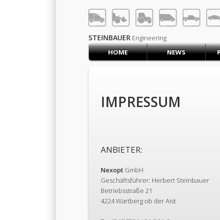
LOG IN
SIGN UP
STEINBAUER
Engineering
HOME
NEWS
HOME
CART (0)
CONTACT US
IMPRESSUM
PRODUCTS
COMPANY
SUPPORT
JOBS
ANBIETER:
Nexopt
GmbH
Geschäftsführer: Herbert Steinbauer
Betriebsstraße 21
4224 Wartberg ob der Aist