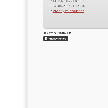
T: +43/(0)7236 / 21 8 21-0
F: +43/(0)7236 / 21 8 21-40
E:
info.at@steinbauer.cc
© 2026 STEINBAUER